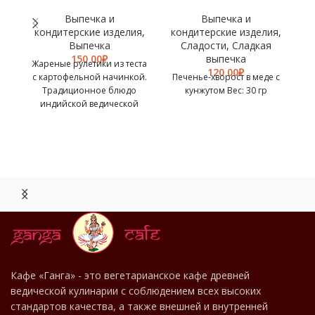
Выпечка и
Выпечка и
кондитерские изделия
,
кондитерские изделия
,
к
Выпечка
Сладости
,
Сладкая
₽
выпечка
Жареные рулетики из теста
₽
с картофельной начинкой.
Печенье-хворост в меде с
Традиционное блюдо
кунжутом Вес: 30 гр
индийской ведической
кухни. Вес: 45 гр
БИЗНЕС
ЛАНЧ
Кафе «Ганга» - это вегетарианское кафе древней
ведической кулинарии с соблюдением всех высоких
стандартов качества, а также внешней и внутренней