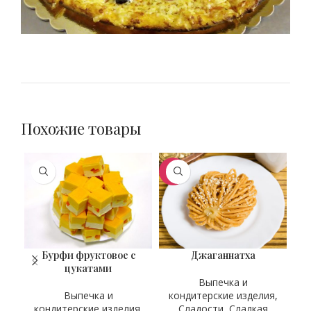
Похожие товары
ХИТ
Бурфи фруктовое с
Джаганнатха
ВЕС
ВЕС
В
30 гр
30 гр
цукатами
Выпечка и
Выпечка и
кондитерские изделия
,
к
кондитерские изделия
,
Сладости
,
Сладкая