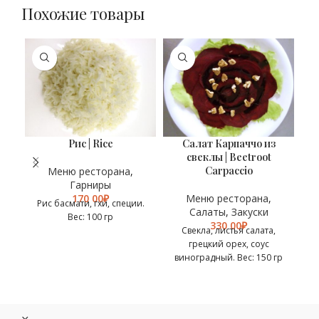
Похожие товары
ХИ
Рис | Rice
Салат Карпаччо из
С
ВЕС
ВЕС
В
100 гр
150 гр
свеклы | Beetroot
Carpaccio
Меню ресторана
,
Гарниры
₽
Меню ресторана
,
Рис басмати, гхи, специи.
Салаты
,
Закуски
Вес: 100 гр
ог
₽
Свекла, листья салата,
грецкий орех, соус
виноградный. Вес: 150 гр