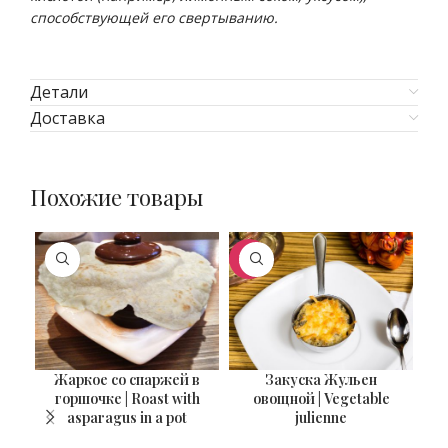
способствующей его свертыванию.
Детали
Доставка
Похожие товары
ХИТ
Жаркое со спаржей в
Закуска Жульен
ВЕС
ВЕС
В
300 гр
90 гр
горшочке | Roast with
овощной | Vegetable
asparagus in a pot
julienne
C