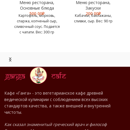
Меню ресторана
,
Меню ресторана
,
Основные блюда
Закуски
₽
₽
Картофель, морковь,
Кабачки, баклажаны,
спаржа, копченый сыр,
сливки, сыр. Вес: 90 гр
сливочный соус. Подается
с чапати. Вес: 300 гр
МЕНЮ
Кафе «Ганга» - это вегетарианское кафе древней
ведической кулинарии с соблюдением всех высоких
РЕСТОРАНА
стандартов качества, а также внешней и внутренней
чистоты.
Как сказал знаменитый греческий врач и философ