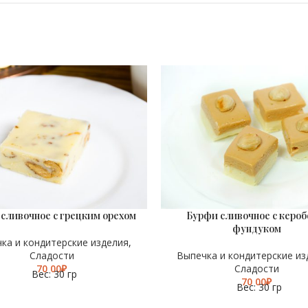
сливочное с грецким орехом
Бурфи сливочное с кероб
ВЕС
30 гр
30 гр
фундуком
ка и кондитерские изделия
,
Сладости
Выпечка и кондитерские из
₽
Сладости
Вес: 30 гр
₽
Вес: 30 гр