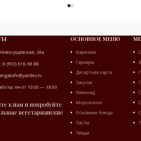
ТЫ
ОСНОВНОЕ МЕНЮ
МЕ
БИЗНЕС
КОНДИТЕРСК
 Новосущёвская, 26а
Вареники
ЛАНЧ
ИЗДЕЛИЯ
Гарниры
 8 (903) 616-98-88
Десертная карта
angakafe@yandex.ru
Закуски
боты: пн-пт 10:00 — 18:00
Лимонад
Мороженое
С
те к нам и попробуйте
льные вегетарианские
Основные блюда
С
Пасты
Пицца