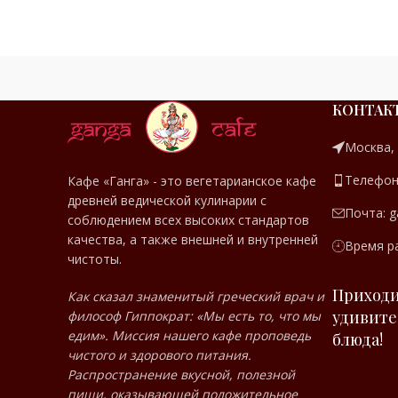
КОНТАК
МЕНЮ
Москва,
Телефон:
Кафе «Ганга» - это вегетарианское кафе
древней ведической кулинарии с
РЕСТОРАНА
Почта: g
соблюдением всех высоких стандартов
качества, а также внешней и внутренней
Время ра
чистоты.
Приходи
Как сказал знаменитый греческий врач и
удивите
философ Гиппократ: «Мы есть то, что мы
едим». Миссия нашего кафе проповедь
блюда!
чистого и здорового питания.
Распространение вкусной, полезной
пищи, оказывающей положительное