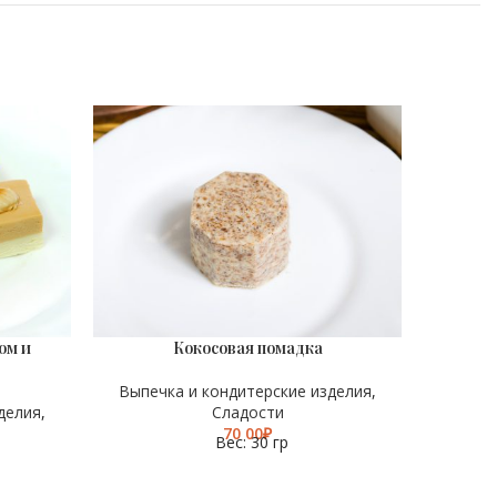
ХИТ
ом и
Кокосовая помадка
ВЕС
ВЕС
30 гр
Выпечка и кондитерские изделия
,
Выпеч
делия
,
Сладости
₽
Вес: 30 гр