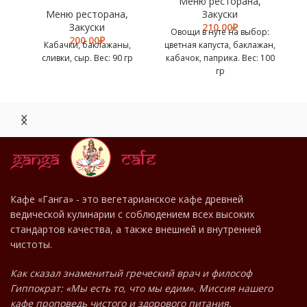
Меню ресторана
,
Меню ресторана
,
Закуски
Закуски
₽
Овощи в нуте на выбор:
₽
Кабачки, баклажаны,
цветная капуста, баклажан,
сливки, сыр. Вес: 90 гр
кабачок, паприка. Вес: 100
гр
МЕНЮ
Кафе «Ганга» - это вегетарианское кафе древней
ведической кулинарии с соблюдением всех высоких
РЕСТОРАНА
стандартов качества, а также внешней и внутренней
чистоты.
Как сказал знаменитый греческий врач и философ
Гиппократ: «Мы есть то, что мы едим». Миссия нашего
кафе проповедь чистого и здорового питания.