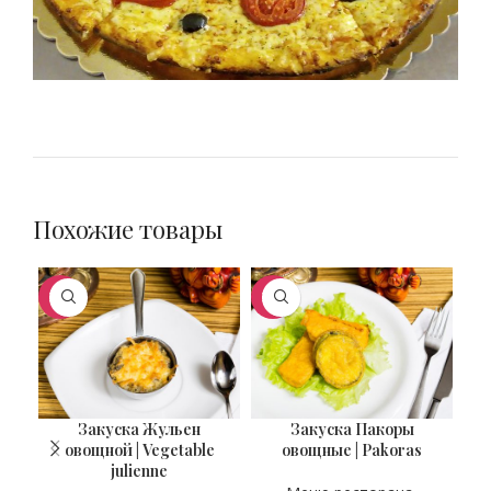
Похожие товары
ХИТ
ХИТ
ХИ
Закуска Жульен
Закуска Пакоры
ВЕС
ВЕС
В
90 гр
100 гр
овощной | Vegetable
овощные | Pakoras
julienne