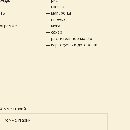
реда,
— рис
— гречка
сть
— макароны
— пшенка
рограмме
— мука
— сахар
— растительное масло
— картофель и др. овощи
Комментарий: