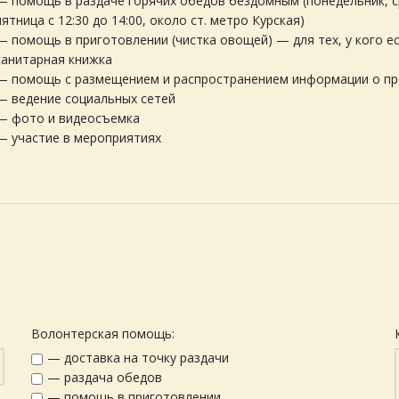
— помощь в раздаче горячих обедов бездомным (понедельник, с
пятница с 12:30 до 14:00, около ст. метро Курская)
— помощь в приготовлении (чистка овощей) — для тех, у кого е
санитарная книжка
— помощь с размещением и распространением информации о п
— ведение социальных сетей
— фото и видеосъемка
— участие в мероприятиях
Волонтерская помощь:
— доставка на точку раздачи
— раздача обедов
— помощь в приготовлении