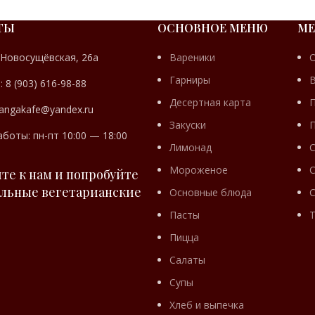
ТЫ
ОСНОВНОЕ МЕНЮ
МЕ
 Новосущёвская, 26а
Вареники
Гарниры
 8 (903) 616-98-88
Десертная карта
angakafe@yandex.ru
Закуски
боты: пн-пт 10:00 — 18:00
Лимонад
Мороженое
С
те к нам и попробуйте
льные вегетарианские
Основные блюда
С
Пасты
Пицца
Салаты
Супы
Хлеб и выпечка