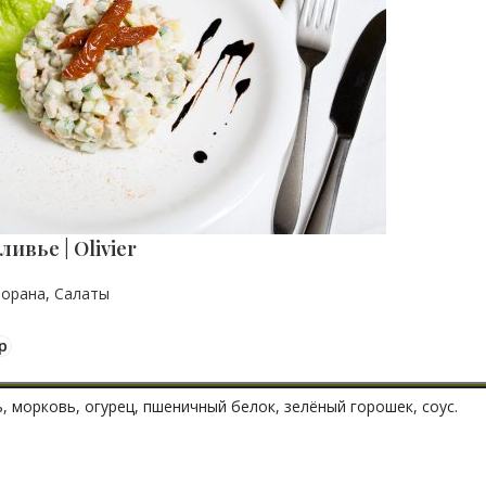
ивье | Olivier
торана
,
Салаты
р
, морковь, огурец, пшеничный белок, зелёный горошек, соус.