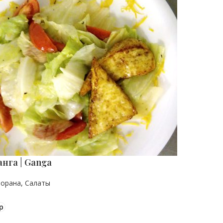
анга | Ganga
торана
,
Салаты
р