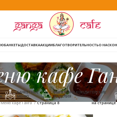
НЮ
БАНКЕТЫ
ДОСТАВКА
АКЦИИ
БЛАГОТВОРИТЕЛЬНОСТЬ
О НАС
КОН
ню кафе Га
БАНКЕТНОЕ
ВЫПЕЧКА И КОНДИТЕРСКИЕ
А
МЕНЮ
ИЗДЕЛИЯ
Меню кафе Ганга
Страница 8
на странице