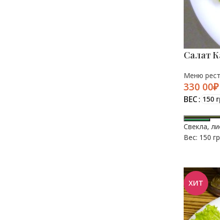
Салат К
Меню рес
₽
ВЕС
150 г
Свекла, ли
Вес: 150 гр
ХИТ