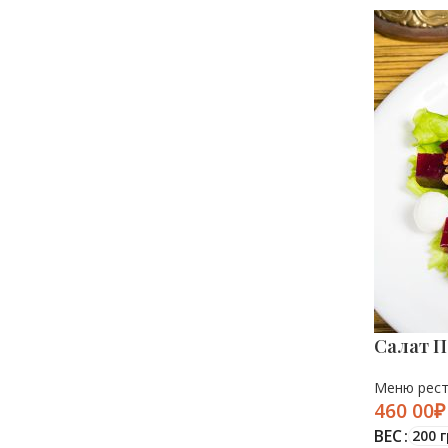
Салат П
Меню рес
₽
ВЕС
200 г