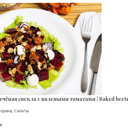
ечёная свекла с вялеными томатами | Baked beetro
торана
,
Салаты
р