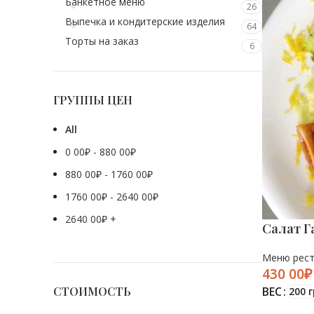
Банкетное меню
26
Выпечка и кондитерские изделия
64
Торты на заказ
6
ГРУППЫ ЦЕН
All
0 00
₽
-
880 00
₽
880 00
₽
-
1760 00
₽
1760 00
₽
-
2640 00
₽
2640 00
₽
+
Салат Г
Меню рес
₽
СТОИМОСТЬ
ВЕС
200 г