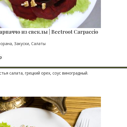
арпаччо из свеклы | Beetroot Carpaccio
торана
,
Закуски
,
Салаты
р
стья салата, грецкий орех, соус виноградный.