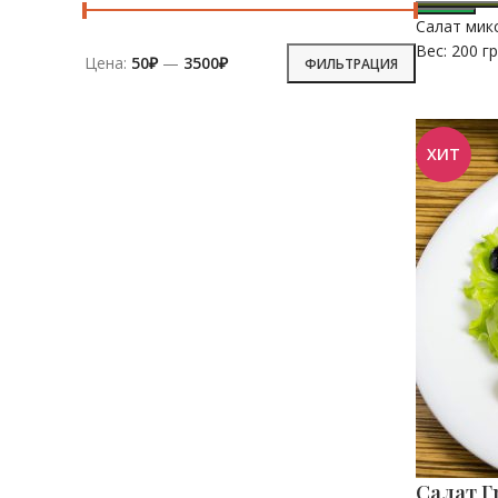
Салат мик
Вес: 200 гр
Цена:
50₽
—
3500₽
ФИЛЬТРАЦИЯ
Минимальная
Максимальная
цена
цена
ХИТ
Салат Г