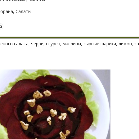
торана
,
Салаты
р
еного салата, черри, огурец, маслины, сырные шарики, лимон, з