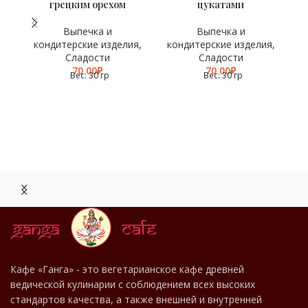
грецким орехом
цукатами
Выпечка и
Выпечка и
кондитерские изделия
,
кондитерские изделия
,
к
Сладости
Сладости
₽
₽
Вес: 30 гр
Вес: 30 гр
МЕНЮ
Кафе «Ганга» - это вегетарианское кафе древней
ведической кулинарии с соблюдением всех высоких
РЕСТОРАНА
стандартов качества, а также внешней и внутренней