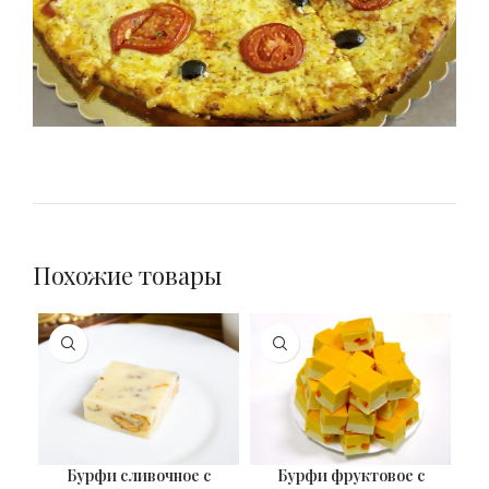
Похожие товары
ХИ
Бурфи сливочное с
Бурфи фруктовое с
ВЕС
ВЕС
В
30 гр
30 гр