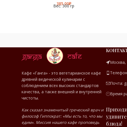
₽
Вес: 300 гр
КОНТАК
МЕНЮ
Москва,
Телефон:
Кафе «Ганга» - это вегетарианское кафе
древней ведической кулинарии с
РЕСТОРАНА
Почта: g
соблюдением всех высоких стандартов
качества, а также внешней и внутренней
Время ра
чистоты.
Приходи
Как сказал знаменитый греческий врач и
удивите
философ Гиппократ: «Мы есть то, что мы
едим». Миссия нашего кафе проповедь
блюда!