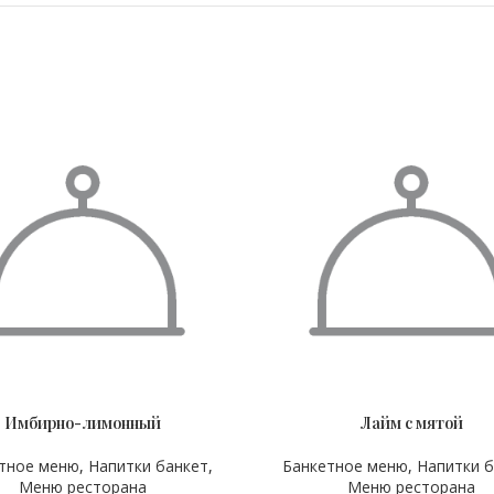
Имбирно-лимонный
Лайм с мятой
М
ОБЪЁМ
1000 мл
1000 мл
тное меню
,
Напитки банкет
,
Банкетное меню
,
Напитки б
Меню ресторана
Меню ресторана