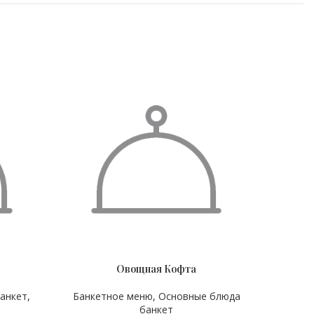
Овощная Кофта
ВЕС
КОЛ-В
220 гр
анкет
,
Банкетное меню
,
Основные блюда
Банк
банкет