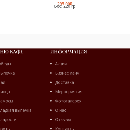
Цве
₽
Вес: 220 гр
бакла
НЮ КАФЕ
ИНФОРМАЦИЯ
ИЕ
БАНКЕТНОЕ
Обеды
Акции
МЕНЮ
Выпечка
Бизнес ланч
Пай
Доставка
Пицца
Мероприятия
Самосы
Фотогалерея
ладкая выпечка
О нас
ладости
Отзывы
Торты
Контакты