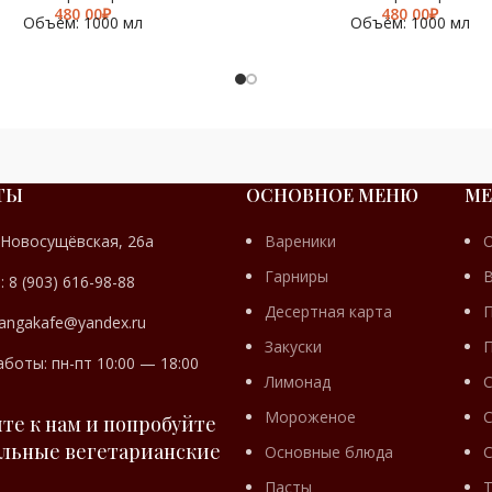
₽
₽
Объём: 1000 мл
Объём: 1000 мл
ТЫ
ОСНОВНОЕ МЕНЮ
МЕ
БИЗНЕС
КОНДИТЕРСК
 Новосущёвская, 26а
Вареники
ЛАНЧ
ИЗДЕЛИЯ
Гарниры
 8 (903) 616-98-88
Десертная карта
angakafe@yandex.ru
Закуски
боты: пн-пт 10:00 — 18:00
Лимонад
Мороженое
С
те к нам и попробуйте
льные вегетарианские
Основные блюда
С
Пасты